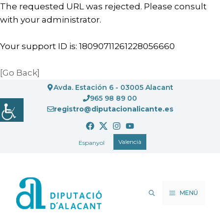
The requested URL was rejected. Please consult
with your administrator.
Your support ID is: 18090711261228056660
[Go Back]
Vés
Avda. Estación 6 - 03005 Alacant
al
965 98 89 00
registro@diputacionalicante.es
contingut
Valencià
Espanyol
MENÚ