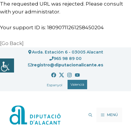
The requested URL was rejected. Please consult
with your administrator.
Your support ID is: 18090711261258450204
[Go Back]
Vés
Avda. Estación 6 - 03005 Alacant
al
965 98 89 00
registro@diputacionalicante.es
contingut
Valencià
Espanyol
MENÚ