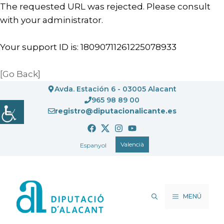
The requested URL was rejected. Please consult
with your administrator.
Your support ID is: 18090711261225078933
[Go Back]
Vés
Avda. Estación 6 - 03005 Alacant
al
965 98 89 00
registro@diputacionalicante.es
contingut
Valencià
Espanyol
MENÚ