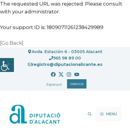
The requested URL was rejected. Please consult
with your administrator.
Your support ID is: 18090711261238429989
[Go Back]
Vés
Avda. Estación 6 - 03005 Alacant
al
965 98 89 00
registro@diputacionalicante.es
contingut
Valencià
Espanyol
MENÚ