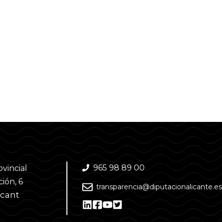
965 98 89 00
ovincial
ión, 6
transparencia@diputacionalicante.es
acant