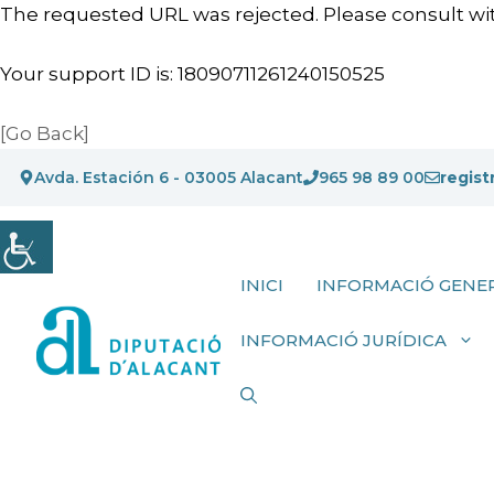
The requested URL was rejected. Please consult wit
Your support ID is: 18090711261240150525
[Go Back]
Vés
Avda. Estación 6 - 03005 Alacant
965 98 89 00
regist
al
contingut
INICI
INFORMACIÓ GENE
INFORMACIÓ JURÍDICA