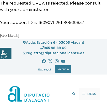
The requested URL was rejected. Please consult
with your administrator.
Your support ID is: 18090711261190600837
[Go Back]
Vés
Avda. Estación 6 - 03005 Alacant
al
965 98 89 00
registro@diputacionalicante.es
contingut
Valencià
Espanyol
MENÚ