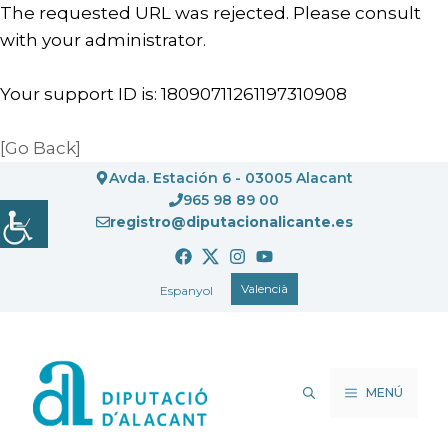
The requested URL was rejected. Please consult
with your administrator.
Your support ID is: 18090711261197310908
[Go Back]
Vés
Avda. Estación 6 - 03005 Alacant
al
965 98 89 00
registro@diputacionalicante.es
contingut
Valencià
Espanyol
MENÚ