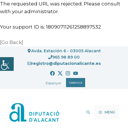
The requested URL was rejected. Please consult
with your administrator.
Your support ID is: 18090711261258897532
[Go Back]
Vés
Avda. Estación 6 - 03005 Alacant
al
965 98 89 00
registro@diputacionalicante.es
contingut
Valencià
Espanyol
MENÚ