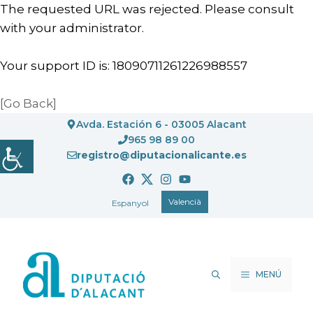
The requested URL was rejected. Please consult
with your administrator.
Your support ID is: 18090711261226988557
[Go Back]
Vés
Avda. Estación 6 - 03005 Alacant
al
965 98 89 00
registro@diputacionalicante.es
contingut
Valencià
Espanyol
MENÚ