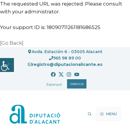
The requested URL was rejected. Please consult
with your administrator.
Your support ID is: 18090711261181686525
[Go Back]
Vés
Avda. Estación 6 - 03005 Alacant
al
965 98 89 00
registro@diputacionalicante.es
contingut
Valencià
Espanyol
MENÚ