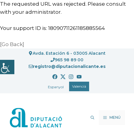
The requested URL was rejected. Please consult
with your administrator.
Your support ID is: 18090711261185885564
[Go Back]
Vés
Avda. Estación 6 - 03005 Alacant
al
965 98 89 00
registro@diputacionalicante.es
contingut
Valencià
Espanyol
MENÚ