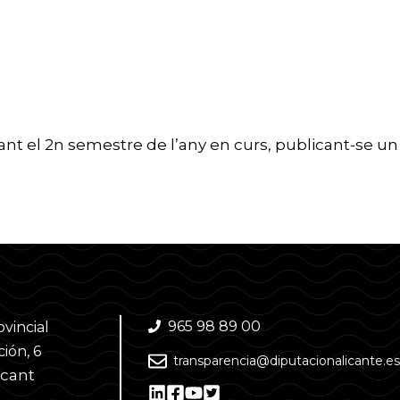
rant el 2n semestre de l’any en curs, publicant-se u
965 98 89 00
ovincial
ión, 6
transparencia@diputacionalicante.es
acant