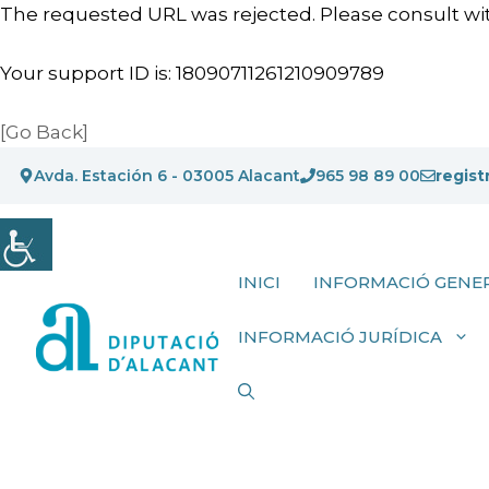
The requested URL was rejected. Please consult wit
Your support ID is: 18090711261210909789
[Go Back]
Vés
Avda. Estación 6 - 03005 Alacant
965 98 89 00
regist
al
contingut
INICI
INFORMACIÓ GENE
INFORMACIÓ JURÍDICA