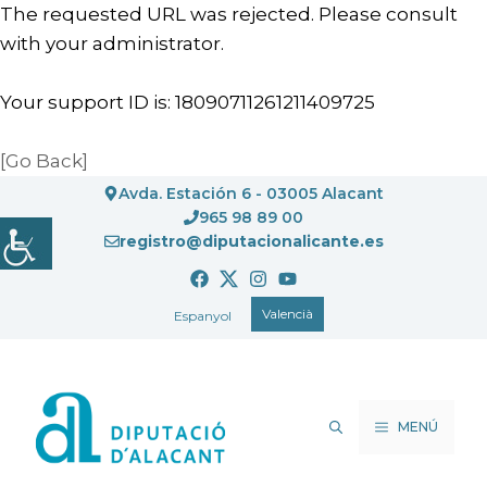
The requested URL was rejected. Please consult
with your administrator.
Your support ID is: 18090711261211409725
[Go Back]
Vés
Avda. Estación 6 - 03005 Alacant
al
965 98 89 00
registro@diputacionalicante.es
contingut
Valencià
Espanyol
MENÚ