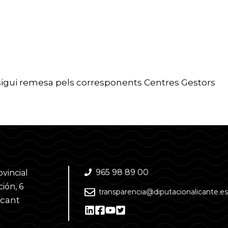
 sigui remesa pels corresponents Centres Gestors
965 98 89 00
ovincial
ión, 6
transparencia@diputacionalicante.es
acant