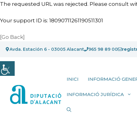
The requested URL was rejected. Please consult wit
Your support ID is: 18090711261190511301
[Go Back]
Vés
Avda. Estación 6 - 03005 Alacant
965 98 89 00
regist
al
contingut
INICI
INFORMACIÓ GENE
INFORMACIÓ JURÍDICA